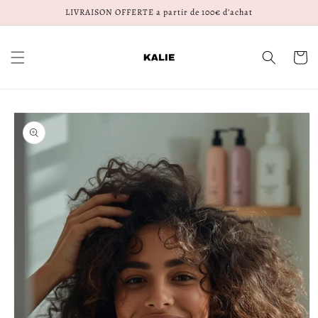
et
{{currency}}{{discount}} undefined
LIVRAISON OFFERTE a partir de 100€ d’achat
passer
au
View Cart
contenu
Panier
Passer aux
informations
produits