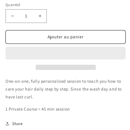
Quantité
Réduire
Augmenter
la
la
quantité
quantité
de
de
Ajouter au panier
Private
Private
Course
Course
One-on-one, fully personalized session to teach you how to
care your hair daily step by step. Since the wash day and to
have last curl.
1 Private Course = 45 min session
Share