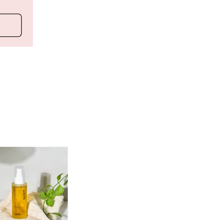
aite
jours aussi doux et la
te waouw, c'est ce que
 : c'est le large choix