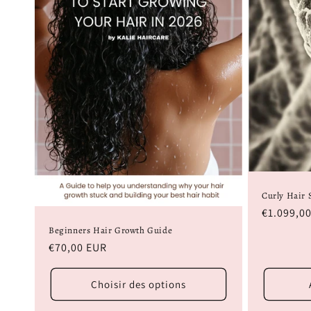
t
i
o
n
:
Curly Hair 
Prix
€1.099,0
habituel
Beginners Hair Growth Guide
Prix
€70,00 EUR
habituel
Choisir des options