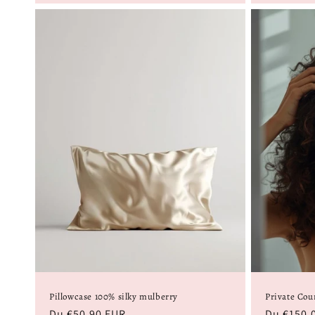
Pillowcase 100% silky mulberry
Private Cou
Prix
Du €50,90 EUR
Prix
Du €150,