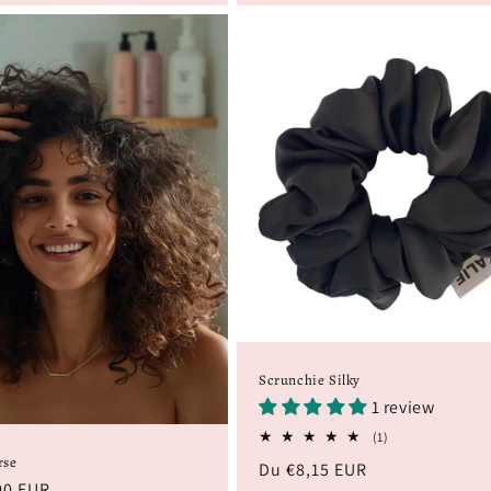
Scrunchie Silky
1 review
1
(1)
total
rse
Prix
Du €8,15 EUR
des
00 EUR
critiques