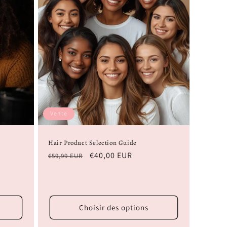
Vente
Hair Product Selection Guide
Prix
Prix
€40,00 EUR
€59,99 EUR
habituel
soldé
Choisir des options