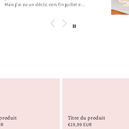
 produit
Titre du produit
UR
Prix
€19,99 EUR