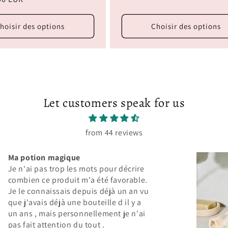
habituel
hoisir des options
Choisir des options
Let customers speak for us
from 44 reviews
Anonymous
Toujours satisf
Le tissu est tou
couleur est jus
j'aime chez Kalie
en couleur